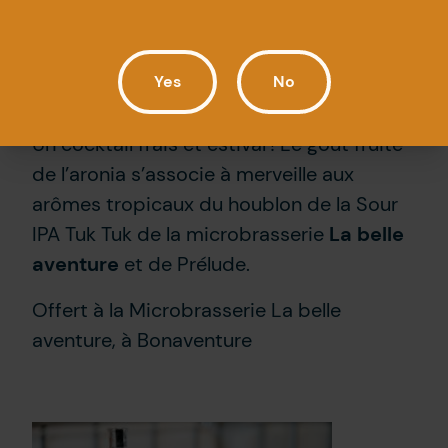
Yes
No
Collins en Tuk Tuk
Un cocktail frais et estival ! Le goût fruité
de l’aronia s’associe à merveille aux
arômes tropicaux du houblon de la Sour
IPA Tuk Tuk de la microbrasserie
La belle
aventure
et de Prélude.
Offert à la Microbrasserie La belle
aventure, à Bonaventure