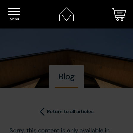
Menu
Home
Spirits
Blog
The Distillery
Our boutique
Cocktails
Visit
Return to all articles
Press
Sorry, this content is only available in
Blog