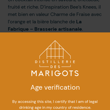
fruité et riche. D’inspiration Bee’s Knees, il
met bien en valeur Charme de Fraise avec
l’orange et la bière blanche de
La
Fabrique – Brasserie artisanale
.
Offert à la brasserie artisanale La
Fabrique, à Matane
Tom
Age verification
By accessing this site, I certify that I am of legal
drinking age in my country of residence.