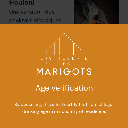
Houloni
Une variation des
cocktails classiques
Negroni et
Boulevardier mettant
en vedette Récif vieilli.
Pétrichor
Age verification
Inspiré par la terre, les
jardins de l’est et la
By accessing this site, I certify that I am of legal
drinking age in my country of residence.
brume matinale, il
marie notre gin Viridis