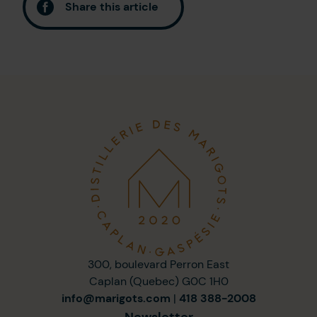
Share this article
300, boulevard Perron East
Caplan (Quebec) G0C 1H0
info@marigots.com
|
418 388-2008
Newsletter