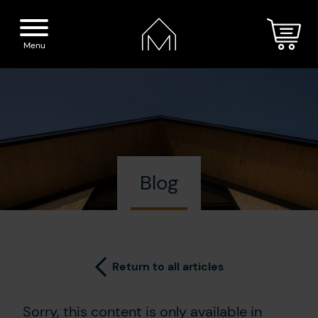
Menu
Home
Spirits
Blog
The Distillery
Our boutique
Cocktails
Visit
Return to all articles
Press
Sorry, this content is only available in
Blog