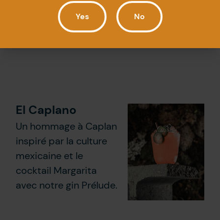
à des ingrédients
Yes
No
surprenants.
El Caplano
Un hommage à Caplan
inspiré par la culture
mexicaine et le
cocktail Margarita
avec notre gin Prélude.