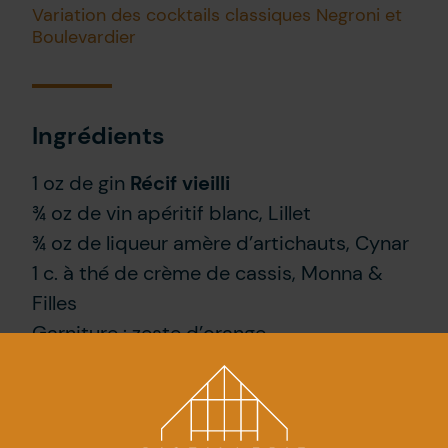
Variation des cocktails classiques Negroni et
Boulevardier
Ingrédients
1 oz de gin
Récif vieilli
¾ oz de vin apéritif blanc, Lillet
¾ oz de liqueur amère d’artichauts, Cynar
1 c. à thé de crème de cassis, Monna &
Filles
Garniture : zeste d’orange