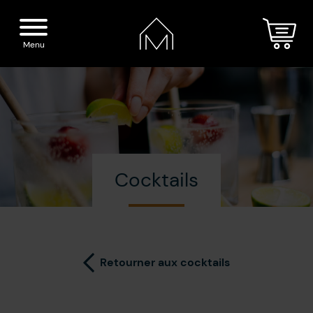
Menu
Accueil
Nos spiritueux
Cocktails
La Distillerie
Boutique
Cocktails
Visite
Retourner aux cocktails
Presse
Blogue