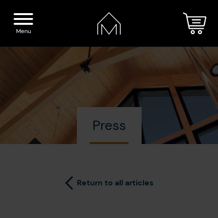
Menu
Home
Spirits
Press
The Distillery
Our boutique
Cocktails
Visit
Return to all articles
Press
Blog