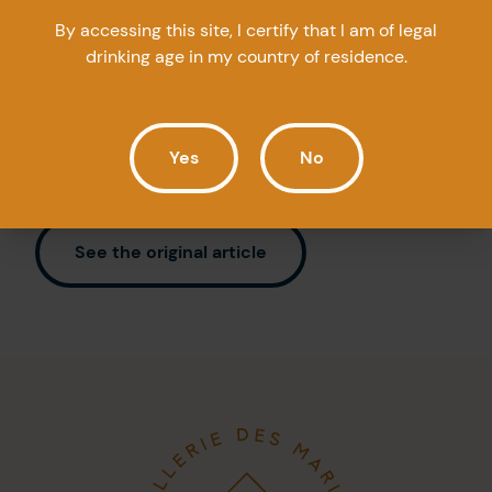
L’investissement de 1,6 million de dollars
By accessing this site, I certify that I am of legal
drinking age in my country of residence.
permettra la confection de spiritueux aux
saveurs gaspésiennes dans un lieu ouvert
au public. (…) »
Yes
No
See the original article