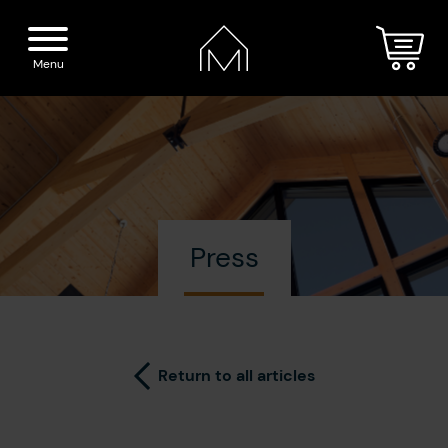
Menu
Home
Spirits
Press
The Distillery
Our boutique
Cocktails
Visit
Return to all articles
Press
Blog