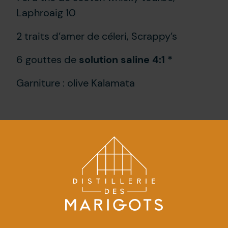
Laphroaig 10
2 traits d’amer de céleri, Scrappy’s
6 gouttes de
solution saline 4:1 *
Garniture : olive Kalamata
Preparation
1. Refroidir un verre à cocktail avec des
glaçons.
2. Dans un verre à mélanger, verser tous
les ingrédients sauf la garniture.