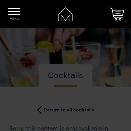
Menu
Home
Spirits
Cocktails
The Distillery
Our boutique
Cocktails
Visit
Return to all cocktails
Press
Sorry, this content is only available in
Blog