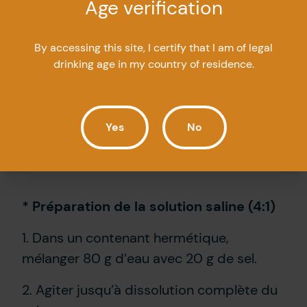
Age verification
3. Remplir de glaçons et mélanger à la
cuillère de 20 à 30 secondes.
By accessing this site, I certify that I am of legal
drinking age in my country of residence.
4. Retirer les glaçons du verre à cocktail.
5. Filtrer dans le verre refroidi.
Yes
No
6. Garnir d’une olive Kalamata.
* Préparation de la s
olution saline (4:1)
1. Dans un contenant hermétique,
mélanger 80 g d’eau avec 20 g de sel.
2. Agiter jusqu’à dissolution complète du