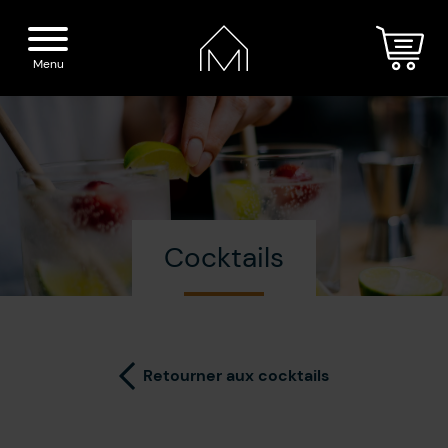
Menu
Accueil
Nos spiritueux
Cocktails
La Distillerie
Boutique
Cocktails
Visite
Retourner aux cocktails
Presse
Blogue