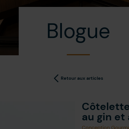
Blogue
Retour aux articles
Côtelett
au gin et
Conception Gourm