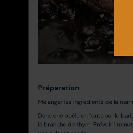
Préparation
Mélanger les ingrédients de la mari
Dans une poêle en fonte sur le barbec
la branche de thym. Prévoir 1 min