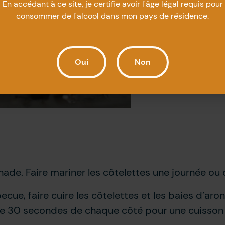
En accédant à ce site, je certifie avoir l'âge légal requis pour
2 c. à soupe d’huil
consommer de l'alcool dans mon pays de résidence.
Cuisson
2 c. à soupe d’huil
Oui
Non
1 noix de beurre
1 branche de thym
nade. Faire mariner les côtelettes une journée ou
ue, faire cuire les côtelettes et les baies d’aronia
ute 30 secondes de chaque côté pour une cuisson