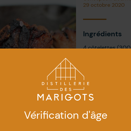
29 octobre 2020
Ingrédients
4 côtelettes (300
Marinade
1/2 tasse de gin R
1/3 tasse de baies
2 c. à soupe de vi
1/2 c. à soupe de
Sel, au goût
Vérification d'âge
1 gousse d’ail hac
1/2 c. à soupe de 