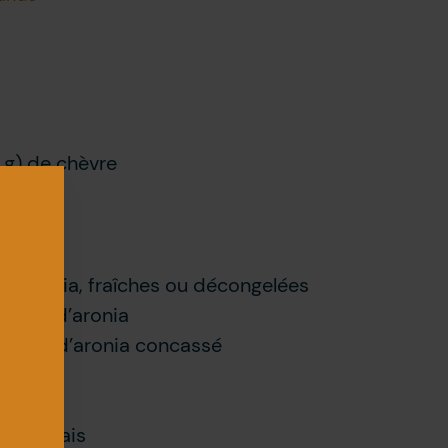
 g) de chèvre
écif
 d’aronia, fraîches ou décongelées
naigre d’aronia
 poivre d’aronia concassé
hée
thym frais