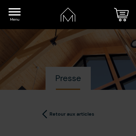
Menu
Accueil
Nos spiritueux
Presse
La Distillerie
Boutique
Cocktails
Visite
Retour aux articles
Presse
Blogue