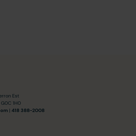
erron Est
) G0C 1H0
com
|
418 388-2008