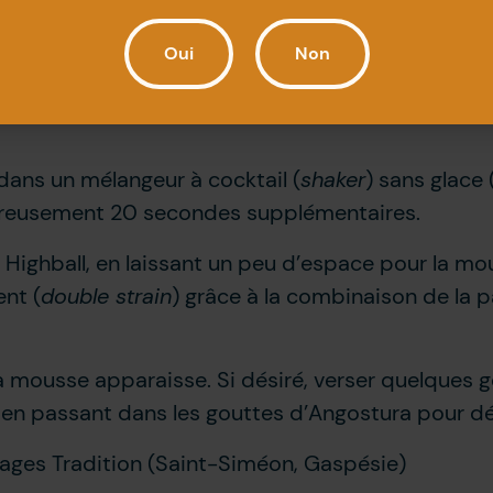
Oui
Non
dans un mélangeur à cocktail (
shaker
) sans glace 
oureusement 20 secondes supplémentaires.
Highball, en laissant un peu d’espace pour la mo
ent (
double strain
) grâce à la combinaison de la 
mousse apparaisse. Si désiré, verser quelques g
e en passant dans les gouttes d’Angostura pour dé
ages Tradition (Saint-Siméon, Gaspésie)