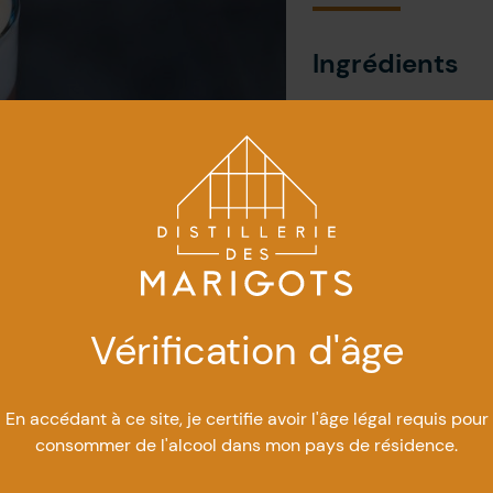
Ingrédients
1½ oz de gin Récif
2 oz d’Alexis*
½ oz de jus de cit
½ oz de sirop de
1 blanc d’œuf
Glaçons
Quelques gouttes 
Vérification d'âge
mais recommand
En accédant à ce site, je certifie avoir l'âge légal requis pour
consommer de l'alcool dans mon pays de résidence.