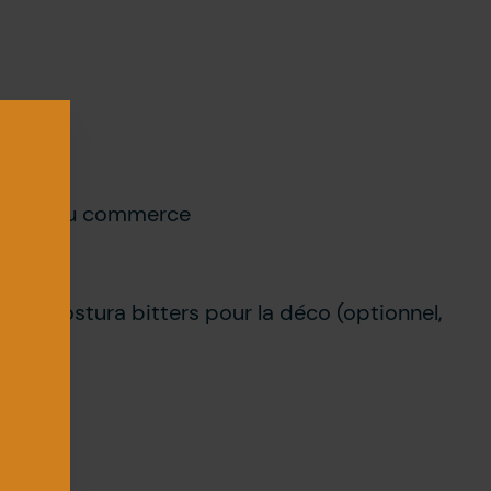
ron
 fraise du commerce
d’Angostura bitters pour la déco (optionnel,
é)