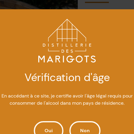
Ingrédients
1 ½ oz de gin
Récif
2 oz de café espr
disponible en quan
Carleton
Vérification d'âge
½ oz de
sirop sim
boutique en ligne 
En accédant à ce site, je certifie avoir l'âge légal requis pour
Quelques gouttes 
consommer de l'alcool dans mon pays de résidence.
2 zestes de citron
Glaçons
Oui
Non