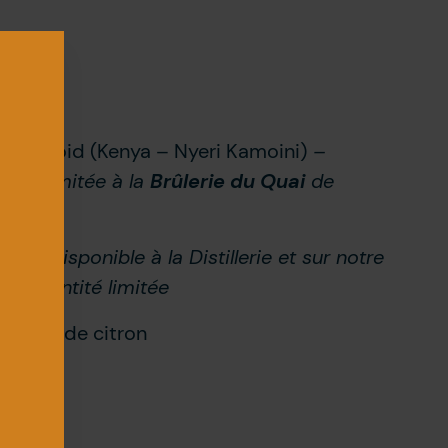
esso froid (Kenya – Nyeri Kamoini)
–
tité limitée à la
Brûlerie du Quai
de
ple
–
disponible à la Distillerie et sur notre
en quantité limitée
de jus de citron