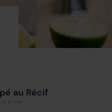
pé au Récif
f et au café