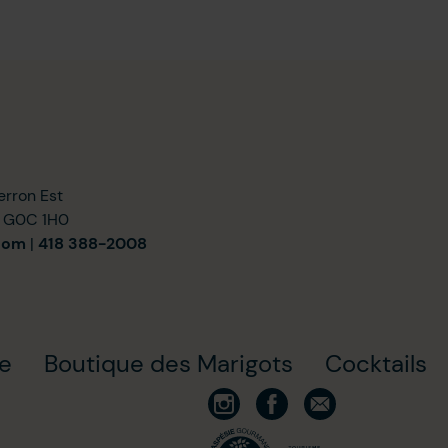
erron Est
) G0C 1H0
com
|
418 388-2008
ie
Boutique des Marigots
Cocktails