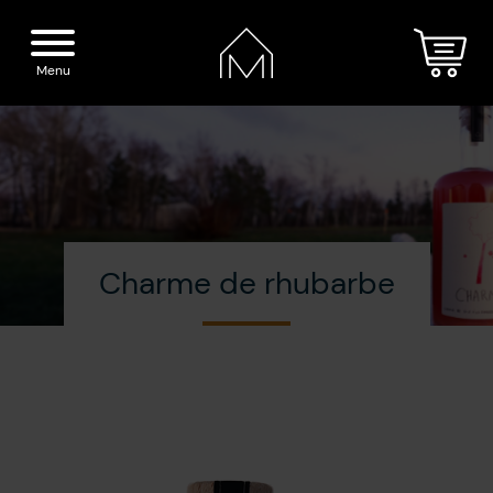
Menu
Accueil
Nos spiritueux
Charme de rhubarbe
La Distillerie
Boutique
Cocktails
Visite
Presse
Blogue