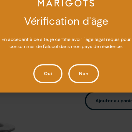
Cette coupe à l’ef
Vérification d'âge
modèle classique 
En accédant à ce site, je certifie avoir l'âge légal requis pour
305 en inventaire
consommer de l'alcool dans mon pays de résidence.
Sélectionner la quan
Oui
Non
Ajouter au pani