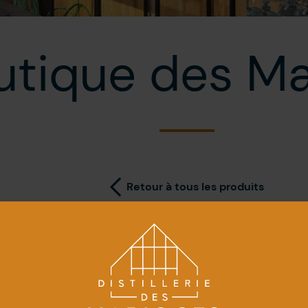
utique des Ma
Retour à tous les produits
Verre Inao
8,00
$
+tx