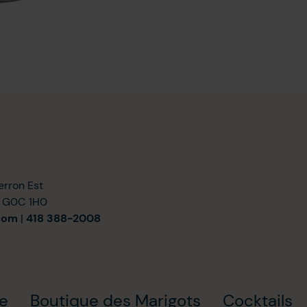
erron Est
) G0C 1H0
com
|
418 388-2008
ie
Boutique des Marigots
Cocktails