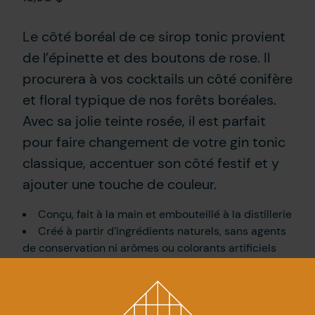
Le côté boréal de ce sirop tonic provient
de l’épinette et des boutons de rose. Il
procurera à vos cocktails un côté conifère
et floral typique de nos forêts boréales.
Avec sa jolie teinte rosée, il est parfait
pour faire changement de votre gin tonic
classique, accentuer son côté festif et y
ajouter une touche de couleur.
Conçu, fait à la main et embouteillé à la distillerie
Créé à partir d’ingrédients naturels, sans agents
de conservation ni arômes ou colorants artificiels
Une fois ouvert, le sirop peut se conserver
jusqu’à 2 mois au réfrigérateur
Agiter avant l’utilisation