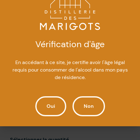
250 ml
Une bouteille donne environ 10 cocktails
Disponible en quantité limitée, selon la
production
Vérification d'âge
Idéal pour créer facilement notre cocktail
signature
En accédant à ce site, je certifie avoir l'âge légal
requis pour consommer de l'alcool dans mon pays
de résidence.
Gin tonic boréal
Oui
Non
42 en inventaire
Sélectionner la quantité