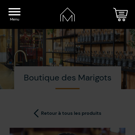
Menu
Accueil
Nos spiritueux
Boutique des Marigots
La Distillerie
Boutique
Cocktails
Visite
Retour à tous les produits
Presse
Blogue