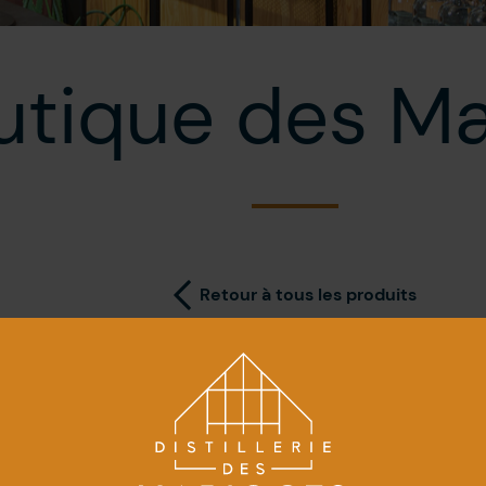
utique des Ma
Retour à tous les produits
Rendez-v
0,00
$
+tx