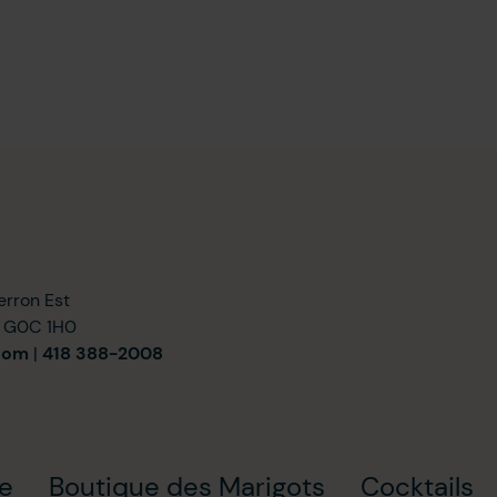
erron Est
) G0C 1H0
com
|
418 388-2008
ie
Boutique des Marigots
Cocktails