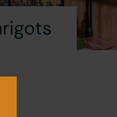
rigots
ous